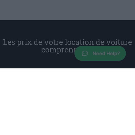
Les prix de votre location de voiture
comprennent :
Need Help?
Responsabilité civile et assurance personnelle
Assurance collision sans franchise, à l'exclusion du
montant de la franchise qui varie selon le groupe de
voiture
Kilométrage illimité
Deuxième conducteur gratuit
Aucun frais en cas d'arrivée retardée