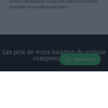
mieux à vos besoins. Louez une voiture à Kissamos
et profitez de nos offres spéciales !
Les prix de votre location de voiture
comprennent :
Need Help?
Responsabilité civile et assurance personnelle
Assurance collision sans franchise, à l'exclusion du
montant de la franchise qui varie selon le groupe de
voiture
Kilométrage illimité