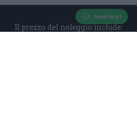
Need Help?
Il prezzo del noleggio include:
Responsabilità di terzi e assicurazione personale
Limitazione della responsabilità dei danni, esclusa una
franchigia che varia in base alla categoria del veicolo
Chilometraggio illimitato
Secondo autista gratuito
Zero penali in caso di ritardo al ritiro
Zero spese di cancellazione, prenota ora e paga
all'arrivo
Veicoli nuovi e sicuri, senza costi aggiunti per