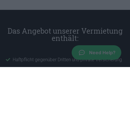
Das Angebot unserer Vermietung
enthält:
Need Help?
Haftpflicht gegenüber Dritten und private Versicherung
Vollkasko-Versicherung, ohne die gruppenbezogene
Höhe der Selbstbeteiligung
Unbegrenzter Kilometerstand
Kostenlos für einen zweiten Fahrer
Kein Aufpreis im Falle einer verspäteten Rückgabe
Keine Stornierungsgebühren; Jetzt buchen und bei
Ankunft zahlen