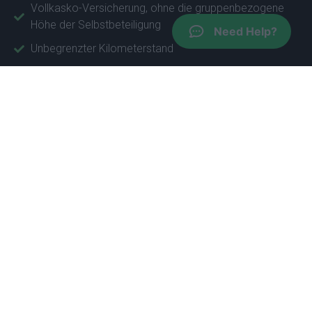
Vollkasko-Versicherung, ohne die gruppenbezogene
Höhe der Selbstbeteiligung
Need Help?
Unbegrenzter Kilometerstand
Kostenlos für einen zweiten Fahrer
Kein Aufpreis im Falle einer verspäteten Rückgabe
Keine Stornierungsgebühren; Jetzt buchen und bei
Ankunft zahlen
Neue sichere Fahrzeuge, kostenlose Auto-Upgrades
im Winter und in der Nebensaison
Lieferungen/Abholungen an den Häfen und Flughäfen
Kostenfreies Parken an den Häfen, Flughäfen sowie
unseren Standorten
Kostenlose Landkarte und Autowäsche in unseren
Büros