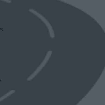
ας.
ν