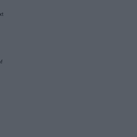
xt
of