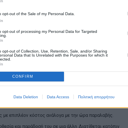
In
 επιστραφεί νωρίτερα από το τέλος της περιόδου ενοικίασης
o opt-out of the Sale of my Personal Data.
In
 του νησιού της Κρήτης.
to opt-out of processing my Personal Data for Targeted
ing.
In
 κυκλοφορίας που διαπράχθηκαν κατά την περίοδο ενοικίαση
o opt-out of Collection, Use, Retention, Sale, and/or Sharing
ersonal Data that Is Unrelated with the Purposes for which it
η εταιρεία πρέπει να ενημερωθεί. Εάν το πρόστιμο ανακαλυφθ
lected.
In
ί στον μισθωτή.
CONFIRM
 μας ενημερώσετε αμέσως για να σας δώσουμε ένα εφεδρικό.
τον μισθωτή και δεν καλύπτεται από καμία ασφάλιση.
Data Deletion
Data Access
Πολιτική απορρήτου
μες με επιπλέον κόστος ανάλογα με την ώρα παραλαβής.
θεσία και παράδοσή του σε μια άλλη. Διατίθεται κατόπιν