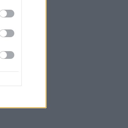
.
ς
εί
 Το