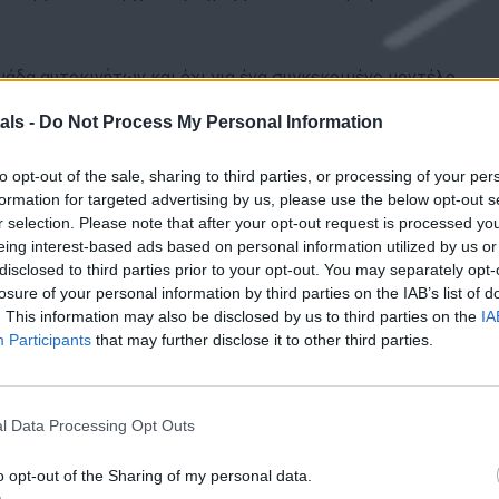
μάδα αυτοκινήτων και όχι για ένα συγκεκριμένο μοντέλο
 την ομάδα που έχετε κάνει κράτηση. Δεν μπορούμε να
als -
Do Not Process My Personal Information
to opt-out of the sale, sharing to third parties, or processing of your per
formation for targeted advertising by us, please use the below opt-out s
πλωμα οδήγησης, την ταυτότητα/διαβατήριο και μια έγκυρη
r selection. Please note that after your opt-out request is processed y
eing interest-based ads based on personal information utilized by us or
disclosed to third parties prior to your opt-out. You may separately opt-
losure of your personal information by third parties on the IAB’s list of
. This information may also be disclosed by us to third parties on the
IA
ει να επιστραφεί με την ίδια ποσότητα καυσίμου που
Participants
that may further disclose it to other third parties.
ται τοπικά.
l Data Processing Opt Outs
σης.
o opt-out of the Sharing of my personal data.
 που αναφέρεται στη σύμβαση ενοικίασης: