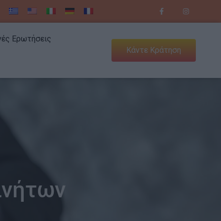
νές Ερωτήσεις
Κάντε Κράτηση
ινήτων