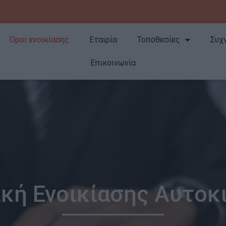
Όροι ενοικίασης
Εταιρία
Τοποθεσίες
Συχ
Επικοινωνία
ική Ενοικίασης Αυτοκ