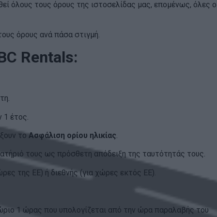
χθεί όλους τους όρους της ιστοσελίδας μας, επομένως, όλες ο
τους όρους ανά πάσα στιγμή.
BC Rentals:
τη.
 1 έτος.
έξουν το
Ασφάλιση ορίου ηλικίας
.
βατήριό τους ως πρόσθετη απόδειξη της ταυτότητάς τους.
ώρες της ΕΕ) ή διεθνής (για χώρες εκτός ΕΕ).
ώριο 1 ώρας που υπολογίζεται από την ώρα παραλαβής του