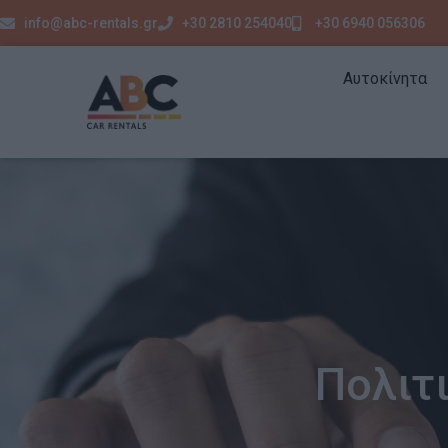
info@abc-rentals.gr
+30 2810 254040
+30 6940 056306
Αυτοκίνητα
Πολιτ