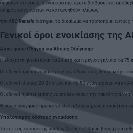
σημαίνει ότι εσείς, ο ενοικιαστής, έχετε διαβάσει και αποδε
πληροφορίες πρέπει να κατανοηθούν πλήρως.
την ABC Rentals
διατηρεί το δικαίωμα να τροποποιεί αυτούς 
Γενικοί όροι ενοικίασης της A
Απαιτήσεις Οδηγού και Άδειας Οδήγησης
Η ελάχιστη ηλικία είναι τα 24 έτη και η μέγιστη ηλικία τα 75 έ
Οι οδηγοί πρέπει να κατέχουν την άδειά τους για τουλάχιστον
Οι οδηγοί ηλικίας 20-23 ετών και 76-80 ετών πρέπει να επιλ
Οι οδηγοί πρέπει επίσης να επιδεικνύουν την ταυτότητα/δια
Η άδεια οδήγησης πρέπει να είναι ελληνική, ευρωπαϊκή (για χ
Υπολογισμός κόστους ενοικίασης:
Το κόστος ενοικίασης υπολογίζεται σε 24ωρη βάση με περιθ