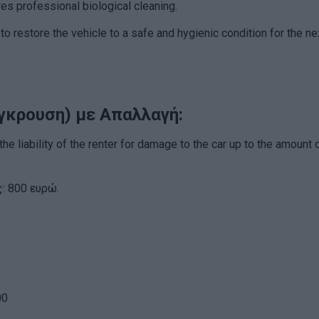
res professional biological cleaning.
o restore the vehicle to a safe and hygienic condition for the ne
γκρουση) με Απαλλαγή:
the liability of the renter for damage to the car up to the amount 
ς: 800 ευρώ.
00