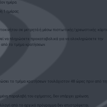
έον ημέρα.
η 1 ημέρας.
αυτοκινήτου σε μετρητά ή μέσω πιστωτικής/χρεωστικής κάρτ
θεί να πληρώσετε προκαταβολικά για να ολοκληρώσετε την
 από το τμήμα κρατήσεων.
ερώσει το τμήμα κρατήσεων τουλάχιστον 48 ώρες πριν από τη
μένη παραλαβή του οχήματος, δεν υπάρχει χρέωση.
λλαγή από το αρχικό πρόγραμμα δεν επιστρέφεται.