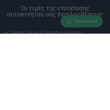
Οι τιμές της ενοικίασης
αυτοκινήτου σας περιλαμβάνουν:
Need Help?
Ευθύνες Τρίτων & Προσωπική Ασφάλιση
Ασφάλιση απαλλαγής από ζημιά σύγκρουσης,
εξαιρουμένου του εκπεστέου ποσού που διαφέρει
ανά ομάδα αυτοκινήτων
Απεριόριστα χιλιόμετρα
Δωρεάν δεύτερος οδηγός
Χωρίς χρέωση σε περίπτωση καθυστερημένης
άφιξης
Χωρίς χρέωση ακύρωσης, κάντε κράτηση τώρα κατά
την άφιξη
Νέα ασφαλή οχήματα, δωρεάν αναβαθμίσεις