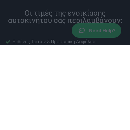
Οι τιμές της ενοικίασης
αυτοκινήτου σας περιλαμβάνουν:
Need Help?
Ευθύνες Τρίτων & Προσωπική Ασφάλιση
Ασφάλιση απαλλαγής από ζημιά σύγκρουσης,
εξαιρουμένου του εκπεστέου ποσού που διαφέρει
ανά ομάδα αυτοκινήτων
Απεριόριστα χιλιόμετρα
Δωρεάν δεύτερος οδηγός
Χωρίς χρέωση σε περίπτωση καθυστερημένης
άφιξης
Χωρίς χρέωση ακύρωσης, κάντε κράτηση τώρα κατά
την άφιξη